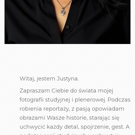
Witaj, jestem Justyna.
Zapraszam Ciebie do świata mojej
fotografii studyjnej i plenerowej. Podczas
robienia reportaży, z pasją opowiadam
obrazami Wasze historie, starając się
uchwycić każdy detal, spojrzenie, gest. A